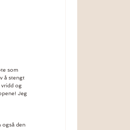
øte som 
v å stengt 
 vridd og 
uppene! Jeg 
n også den 