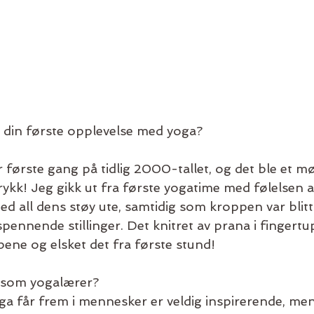
 din første opplevelse med yoga?
 første gang på tidlig 2000-tallet, og det ble et m
trykk! Jeg gikk ut fra første yogatime med følelsen a
d all dens støy ute, samtidig som kroppen var blitt
spennende stillinger. Det knitret av prana i fingert
ppene og elsket det fra første stund! 
 som yogalærer? 
a får frem i mennesker er veldig inspirerende, me