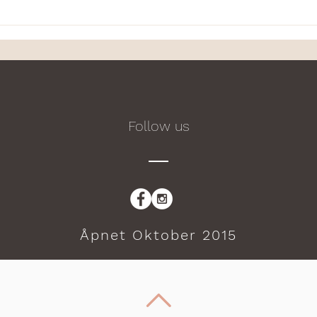
Min erfaring med
Møt v
yogautdanningen hos BeYoga
Ravn
med Jannice
Follow us
Åpnet Oktober 2015