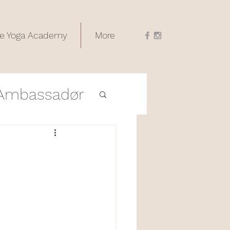
e Yoga Academy
More
Ambassadør
Utdanninger