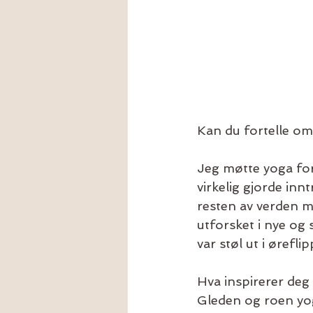
Kan du fortelle om
Jeg møtte yoga for
virkelig gjorde inn
resten av verden me
utforsket i nye og 
var støl ut i ørefli
Hva inspirerer deg
Gleden og roen yog