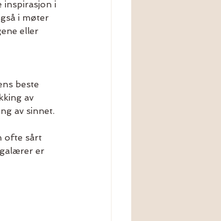
inspirasjon i 
gså i møter 
ene eller 
ens beste 
kking av 
ing av sinnet. 
 ofte sårt 
galærer er 