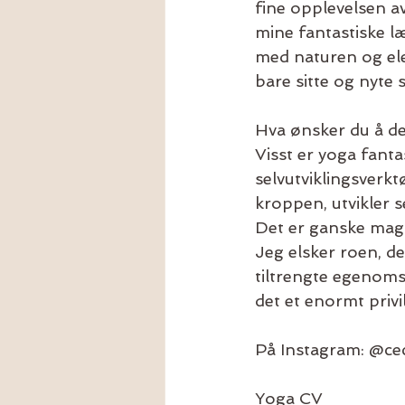
fine opplevelsen a
mine fantastiske l
med naturen og elem
bare sitte og nyte 
Hva ønsker du å d
Visst er yoga fant
selvutviklingsverk
kroppen, utvikler se
Det er ganske magi
Jeg elsker roen, d
tiltrengte egenoms
det et enormt privi
På Instagram: @cec
Yoga CV