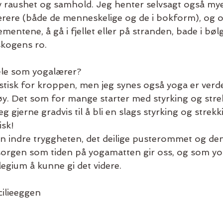
v raushet og samhold. Jeg henter selvsagt også mye 
ærere (både de menneskelige og de i bokform), og o
entene, å gå i fjellet eller på stranden, bade i bølg
skogens ro. 
ele som yogalærer?
astisk for kroppen, men jeg synes også yoga er verd
tøy. Det som for mange starter med styrking og stre
g gjerne gradvis til å bli en slags styrking og strekk
sk! 
en indre tryggheten, det deilige pusterommet og den
orgen som tiden på yogamatten gir oss, og som yo
legium å kunne gi det videre. 
ilieeggen