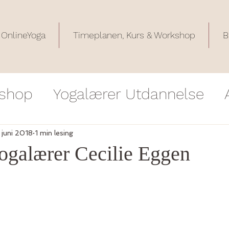
OnlineYoga
Timeplanen, Kurs & Workshop
B
shop
Yogalærer Utdannelse
krivelse
Tilbakemeldinger på 
. juni 2018
1 min lesing
ogalærer Cecilie Eggen