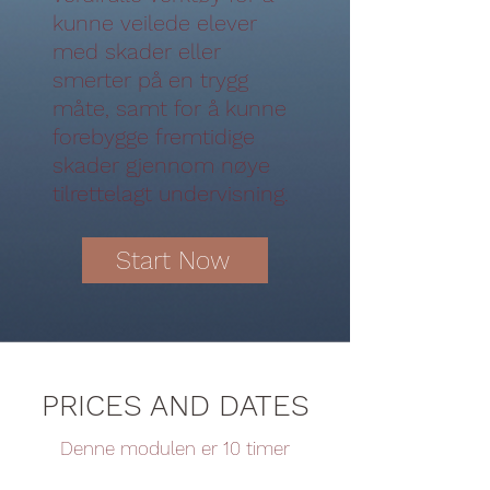
kunne veilede elever
med skader eller
smerter på en trygg
måte, samt for å kunne
forebygge fremtidige
skader gjennom nøye
tilrettelagt undervisning.
Start Now
PRICES AND DATES
Denne modulen er 10 timer