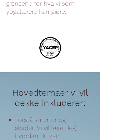
grensene for hva vi som
yogalærere kan gjøre.
Hovedtemaer vi vil
dekke inkluderer:
Forstå smerter og
skader: Vi vil lære deg
hvordan du kan