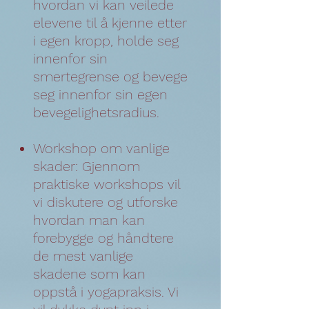
hvordan vi kan veilede
elevene til å kjenne etter
i egen kropp, holde seg
innenfor sin
smertegrense og bevege
seg innenfor sin egen
bevegelighetsradius.
Workshop om vanlige
skader: Gjennom
praktiske workshops vil
vi diskutere og utforske
hvordan man kan
forebygge og håndtere
de mest vanlige
skadene som kan
oppstå i yogapraksis. Vi