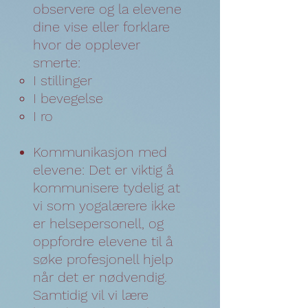
observere og la elevene
dine vise eller forklare
hvor de opplever
smerte:
I stillinger
I bevegelse
I ro
Kommunikasjon med
elevene: Det er viktig å
kommunisere tydelig at
vi som yogalærere ikke
er helsepersonell, og
oppfordre elevene til å
søke profesjonell hjelp
når det er nødvendig.
Samtidig vil vi lære