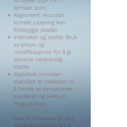
vil dykke dypt inn i
temaer som:
Alignment: Hvordan
korrekt justering kan
forebygge skader.
Intensitet og støtte: Bruk
av props og
modifikasjoner for å gi
elevene nødvendig
støtte.
Stabilitet: Hvordan
stabilitet er nøkkelen til
å hindre at symptomer
eskalerer og sikre en
trygg praksis.
Denne modulen gir deg
verdifulle verktøy for å