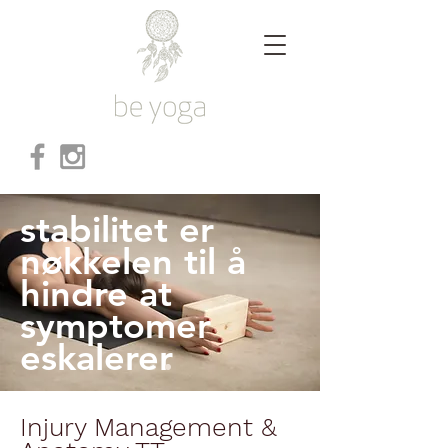
stabilitet er
nøkkelen til å
hindre at
symptomer
eskalerer
Injury Management &