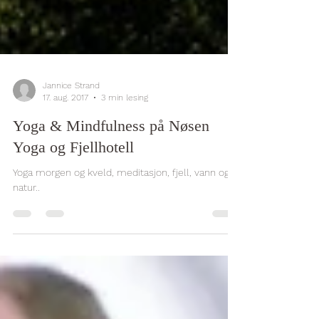
Jannice Strand
17. aug. 2017
3 min lesing
Yoga & Mindfulness på Nøsen
Yoga og Fjellhotell
Yoga morgen og kveld, meditasjon, fjell, vann og
natur..