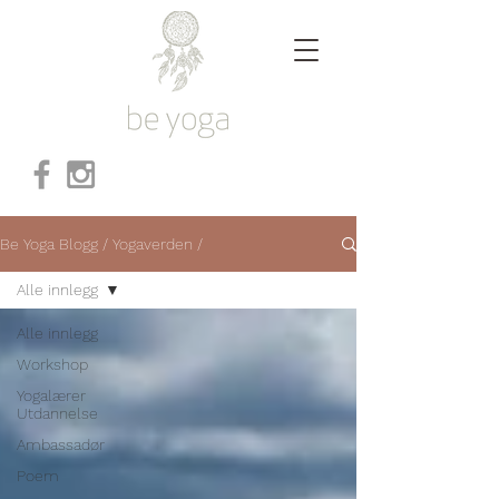
Be Yoga Blogg / Yogaverden /
Alle innlegg
Alle innlegg
Workshop
Yogalærer
Utdannelse
Ambassadør
Poem