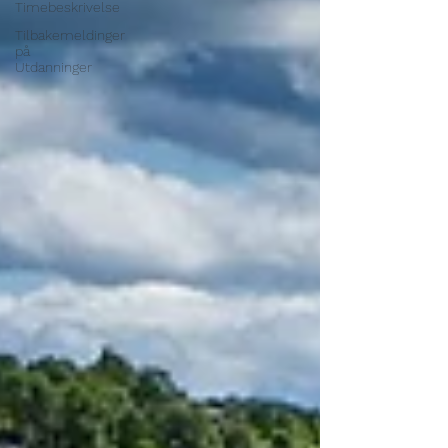
Timebeskrivelse
Tilbakemeldinger
på
Utdanninger