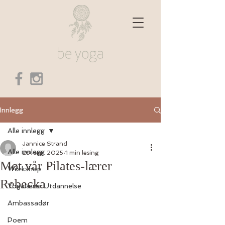
Innlegg
Alle innlegg
Jannice Strand
Alle innlegg
29. sep. 2025
1 min lesing
Møt vår Pilates-lærer
Workshop
Rebecka
Yogalærer Utdannelse
Ambassadør
Poem