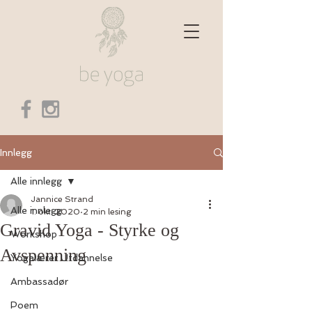
Innlegg
Alle innlegg
Jannice Strand
Alle innlegg
1. okt. 2020
2 min lesing
Gravid Yoga - Styrke og
Workshop
Avspenning
Yogalærer Utdannelse
Ambassadør
Poem