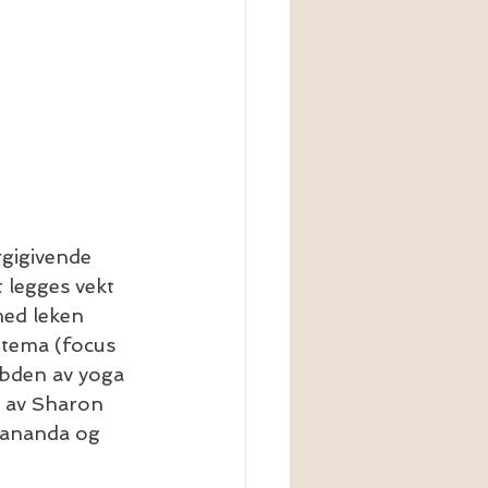
rgigivende 
 legges vekt 
med leken 
 tema (focus 
ybden av yoga 
t av Sharon 
lananda og 