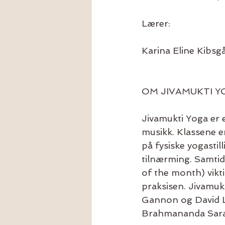
Lærer:
Karina Eline Kibsg
OM JIVAMUKTI Y
Jivamukti Yoga er 
musikk. Klassene er
på fysiske yogasti
tilnærming. Samtidi
of the month) vikti
praksisen. Jivamuk
Gannon og David Li
Brahmananda Saras