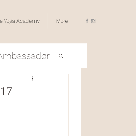
e Yoga Academy
More
Ambassadør
Utdanninger
017