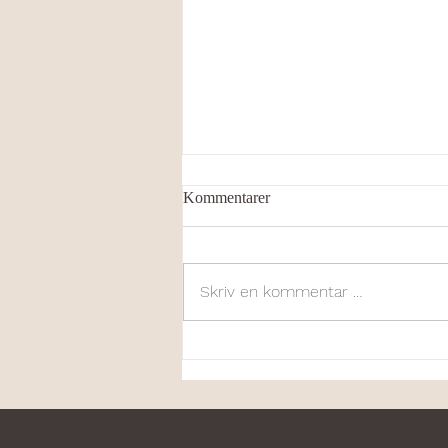
Kommentarer
Skriv en kommentar …
Svādhyāya .. kunsten å kunne
studere seg selv..