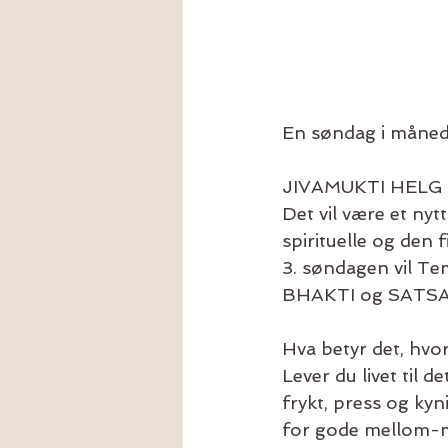
En søndag i månede
JIVAMUKTI HELG m
Det vil være et nyt
spirituelle og den 
3. søndagen vil T
BHAKTI og SATS
Hva betyr det, hvor
Lever du livet til d
frykt, press og ky
for gode mellom-m