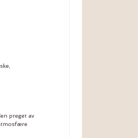
ske, 
rden preget av 
 atmosfære 