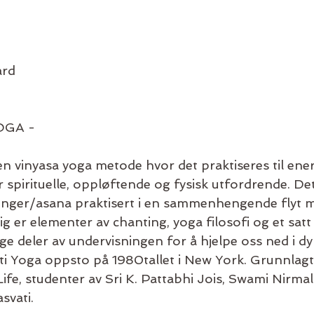
ård
OGA -
en vinyasa yoga metode hvor det praktiseres til ene
 spirituelle, oppløftende og fysisk utfordrende. Det
llinger/asana praktisert i en sammenhengende flyt 
g er elementer av chanting, yoga filosofi og et satt
ge deler av undervisningen for å hjelpe oss ned i d
ti Yoga oppsto på 1980tallet i New York. Grunnlag
fe, studenter av Sri K. Pattabhi Jois, Swami Nirma
vati.