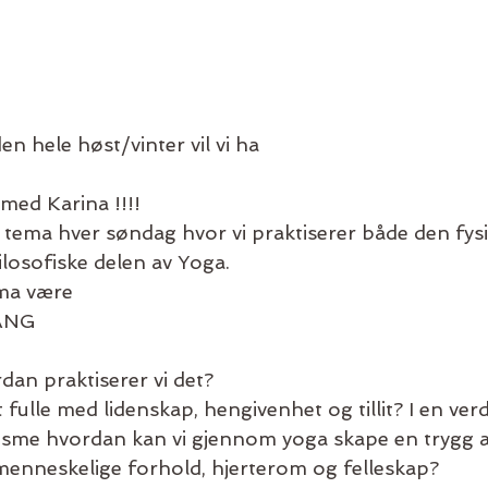
n hele høst/vinter vil vi ha
ed Karina !!!!
t tema hver søndag hvor vi praktiserer både den fysi
filosofiske delen av Yoga.
ema være
ANG
dan praktiserer vi det?
et fulle med lidenskap, hengivenhet og tillit? I en ve
nisme hvordan kan vi gjennom yoga skape en trygg
enneskelige forhold, hjerterom og felleskap?