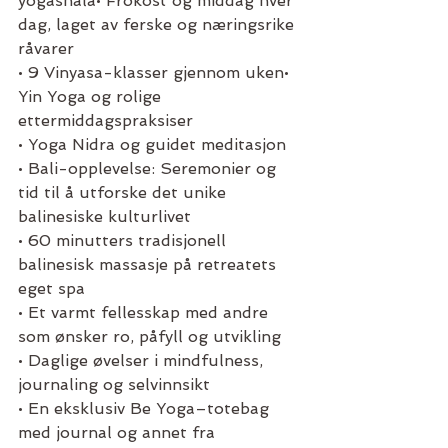
yogashala• Frokost og middag hver 
dag, laget av ferske og næringsrike 
råvarer
• 9 Vinyasa-klasser gjennom uken• 
Yin Yoga og rolige 
ettermiddagspraksiser
• Yoga Nidra og guidet meditasjon
• Bali-opplevelse: Seremonier og 
tid til å utforske det unike 
balinesiske kulturlivet
• 60 minutters tradisjonell 
balinesisk massasje på retreatets 
eget spa
• Et varmt fellesskap med andre 
som ønsker ro, påfyll og utvikling
• Daglige øvelser i mindfulness, 
journaling og selvinnsikt
• En eksklusiv Be Yoga–totebag 
med journal og annet fra 