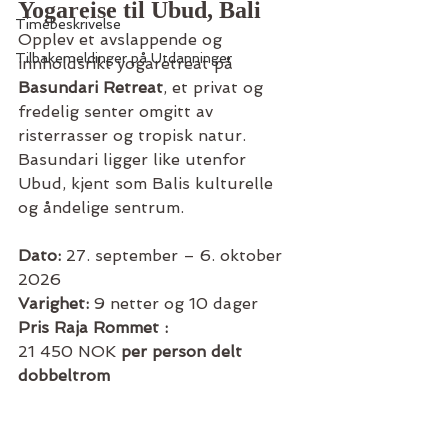
Yogareise til Ubud, Bali
Timebeskrivelse
Opplev et avslappende og 
Tilbakemeldinger på Utdanninger
innholdsrikt yogaretreat på 
Basundari Retreat
, et privat og 
fredelig senter omgitt av 
risterrasser og tropisk natur. 
Basundari ligger like utenfor 
Ubud, kjent som Balis kulturelle 
og åndelige sentrum.
Dato:
 27. september – 6. oktober 
2026
Varighet:
 9 netter og 10 dager
Pris Raja Rommet :
21 450 NOK 
per person delt 
dobbeltrom