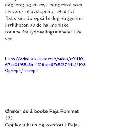
dagseng og en myk hengestol som 
inviterer til avslapning. Med litt 
flaks kan du også la deg vugge inn 
i stillheten av de harmoniske 
tonene fra lydhealingtempelet like 
ved.
https://video.wixstatic.com/video/c91f10_
67cc0ff65a3b41128cec67c5127fffa1/108
0p/mp4/file.mp4
Ønsker du å booke Raja Rommet 
???
Opplev luksus og komfort i Raja-