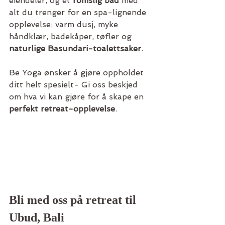
eiendeler, og et 
romslig bad
 med 
alt du trenger for en spa-lignende 
opplevelse: varm dusj, myke 
håndklær, badekåper, tøfler og 
naturlige Basundari-toalettsaker
.
Be Yoga ønsker å gjøre oppholdet 
ditt helt spesielt- Gi oss beskjed 
om hva vi kan gjøre for å skape en 
perfekt retreat-opplevelse
.
Bli med oss på retreat til 
Ubud, Bali