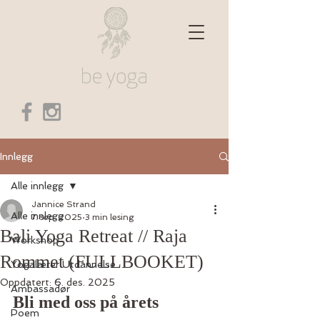
Innlegg
Alle innlegg
Jannice Strand
Alle innlegg
7. sep. 2025
3 min lesing
Bali Yoga Retreat // Raja
Workshop
Rommet (FULLBOOKET)
Yogalærer Utdannelse
Oppdatert:
6. des. 2025
Ambassadør
Bli med oss på årets 
Poem