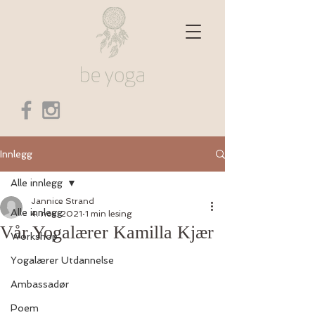
Innlegg
Alle innlegg
Jannice Strand
Alle innlegg
4. nov. 2021
1 min lesing
Vår Yogalærer Kamilla Kjær
Workshop
Yogalærer Utdannelse
Ambassadør
Poem