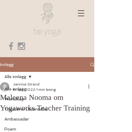
Innlegg
Alle innlegg
Jannice Strand
Alle innlegg
6. apr. 2022
1 min lesing
Maleena Nooma om
Workshop
Yogaworks Teacher Training
Yogalærer Utdannelse
Ambassadør
Poem