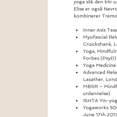
yoga slik den blir 
Elise er også Nevr
kombinerer Tremor
Inner Axis Te
Myofascial Rel
Cruickshank, 
Yoga, Mindful
Forbes (PsyD) 
Yoga Medicine
Advanced Rela
Lasather, Lon
MBSR – Mindful
utdannelse)  
ISHTA Yin-yog
Yogaworks 500-
June 17th 2013