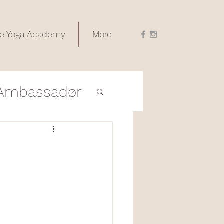
e Yoga Academy
More
Ambassadør
Utdanninger