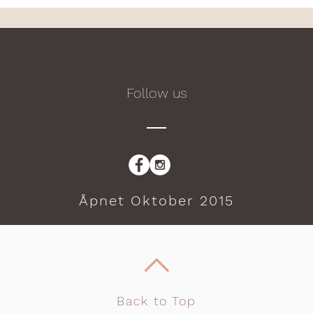
yogautdanningen hos BeYoga
Ravn
med Jannice
Follow us
Åpnet Oktober 2015
Back to Top