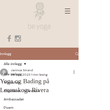
Innlegg
Alle innlegg
Jannice Strand
Alle innlegg
28. juni 2023
1 min lesing
Yoga og Bading på
Workshop
Lørenskogs Rivera
Yogalærer Utdannelse
Ambassadør
Poem