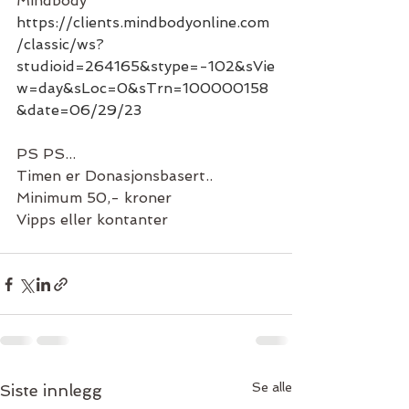
Mindbody 
https://clients.mindbodyonline.com
/classic/ws?
studioid=264165&stype=-102&sVie
w=day&sLoc=0&sTrn=100000158
&date=06/29/23
PS PS...
Timen er Donasjonsbasert..
Minimum 50,- kroner 
Vipps eller kontanter
Se alle
Siste innlegg