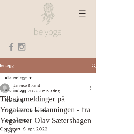
Innlegg
Alle innlegg
Jannice Strand
Alle innlegg
30. des. 2020
1 min lesing
Tilbakemeldinger på
Workshop
Yogalærer Utdanningen - fra
Yogalærer Utdannelse
Yogalærer Olav Sætershagen
Ambassadør
Oppdatert:
6. apr. 2022
Poem