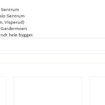
o Sentrum
slo Sentrum
n, Visperud)
a Gardermoen
undt hele bygget.