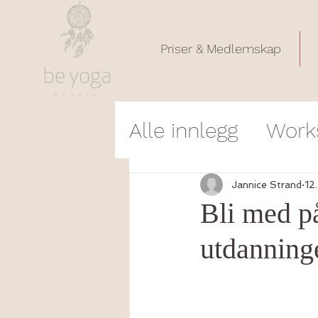
Priser & Medlemskap
Alle innlegg
Work
Poem
Timebes
Jannice Strand
12
Bli med p
utdanning