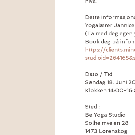
nivå.
Dette informasjons
Yogalærer Jannice
(Ta med deg egen y
Book deg på infom
https://clients.mi
studioid=264165
Dato / Tid:
Søndag 18. Juni 2
Klokken 14:00-16
Sted :
Be Yoga Studio
Solheimveien 28
1473 Lørenskog