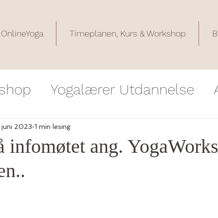
OnlineYoga
Timeplanen, Kurs & Workshop
B
shop
Yogalærer Utdannelse
krivelse
Tilbakemeldinger på 
. juni 2023
1 min lesing
å infomøtet ang. YogaWork
en..