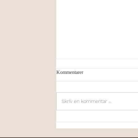
Kommentarer
Skriv en kommentar …
Min erfaring med
yogautdanningen hos BeYoga
med Jannice