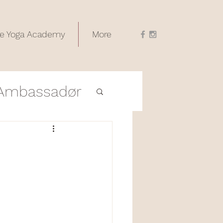
e Yoga Academy
More
Ambassadør
Utdanninger
s