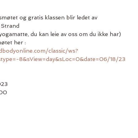
møtet og gratis klassen blir ledet av
 Strand
ogamatte, du kan leie av oss om du ikke har)
øtet her :
ndbodyonline.com/classic/ws?
&stype=-8&sView=day&sLoc=0&date=06/18/23
023
:00