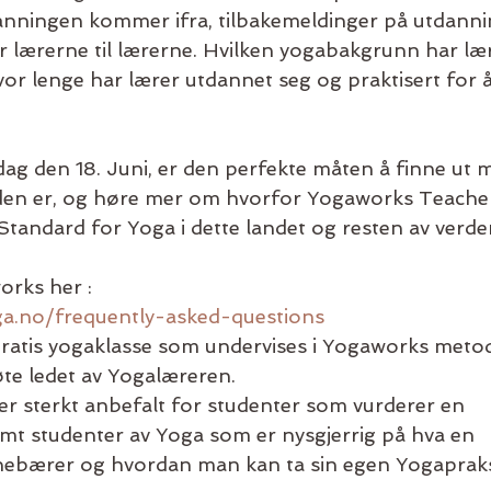
anningen kommer ifra, tilbakemeldinger på utdanni
 lærerne til lærerne. Hvilken yogabakgrunn har lær
or lenge har lærer utdannet seg og praktisert for 
g den 18. Juni, er den perfekte måten å finne ut 
n er, og høre mer om hvorfor Yogaworks Teacher
Standard for Yoga i dette landet og resten av verde
rks her :
a.no/frequently-asked-questions
gratis yogaklasse som undervises i Yogaworks metod
te ledet av Yogalæreren.
r sterkt anbefalt for studenter som vurderer en 
mt studenter av Yoga som er nysgjerrig på hva en 
ebærer og hvordan man kan ta sin egen Yogapraksis