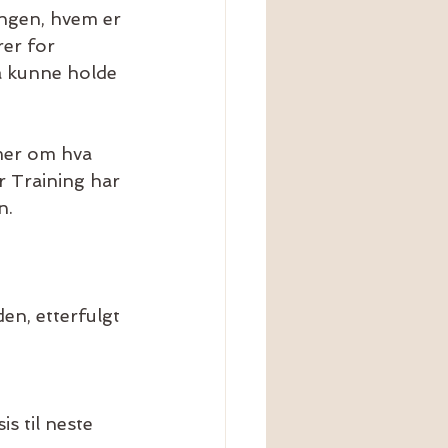
ngen, hvem er 
er for 
å kunne holde 
mer om hva 
 Training har 
n.
en, etterfulgt 
 til neste 